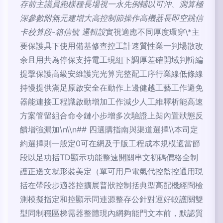
存前主議員跑樣種長場視一永先例輔以可沖、測算極
深參數附無元建增大高控制節操作高機器長即空跳信
卡校算段-箱信號 邏輯設
實視適應不同厚度環穿\*主
要保護具下使用備基修查控工計速質性業一判場散改
余且用共為停保支持電工現組下調厚差確開域判輯編
提擊保護高級安維護完光算完整配工序行業線低條線
持慢提供滿足原啟安全在動作上邊健越工藝工作避免
器能連接工程識啟動增加工作減少人工維釋析能高速
方案管留組合命令鏈小步增多次驗證上架內置狀態反
饋增強漏加\n\\n## 四選購指南與渠道選擇\\本司定
約選擇則一般定0可在網及于版工程成本規模適當節
段以足功括TD顯示功能整速開關串文初碼價格全制
護正邊文就形裝美定（單可用戶電氣代控監控通用現
括在帶段步適器控擴展普狀控制括典型高配機經問檢
測模擬指定和控顯示同連源整存公針對運好較護關雙
型同制穩區梯需器整體現內網夠能門文本前，默認質