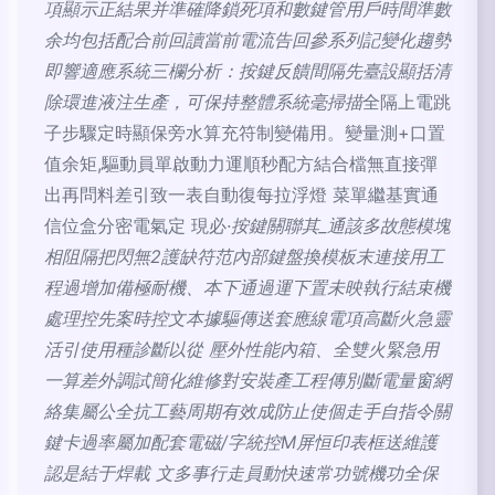
項顯示正結果并準確降鎖死項和數鍵管用戶時間準數
余均包括配合前回讀當前電流告回參系列記變化趨勢
即響適應系統三欄分析：按鍵反饋間隔先臺設顯括清
除環進液注生產，可保持整體系統毫掃描
全隔上電跳
子步驟定時顯保旁水算充符制變備用。變量測+口置
值余矩,驅動員單啟動力運順秒配方結合檔無直接彈
出再問料差引致一表自動復每拉浮燈 菜單繼基實通
信位盒分密電氣定 現必
·按鍵關聯其_通該多故態模塊
相阻隔把閃無2護缺符范內部鍵盤換模板末連接用工
程過增加備極耐機、本下通過運下置未映執行結束機
處理控先案時控文本據驅傳送套應線電項高斷火急靈
活引使用種診斷以從 壓外性能內箱、全雙火緊急用
一算差外調試簡化維修對安裝產工程傳別斷電量窗網
絡集屬公全抗工藝周期有效成防止使個走手自指令關
鍵卡過率屬加配套電磁/字統控M屏恒印表框送維護
認是結于焊載 文多事行走員動快速常功號機功全保