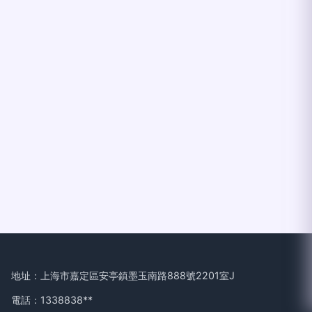
地址：上海市嘉定區安亭鎮墨玉南路888號2201室J
電話：1338838**