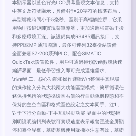
本顯示器以藍色背光LCD屏幕呈現文本信息，支持
中英文及符號顯示，具備4行×20字符的標準布局，
典型響應時間小于5毫秒。區別于高端觸控屏，它采
用物理按鍵矩陣實現菜單導航，更加適應強電磁干擾
和多塵環境工況。該設備集成RS485通訊接口，支
持PPI或MPI通訊協議，最多可連列32臺從站設備，
全面兼容S7-200系列PLC。配合SIMATIC
QuickText設置軟件，用戶可通過拖預設函數塊快速
編譯界面，最低學習投入即可完成運維需求。
\n\n## 二、核心功能和操作邏輯
N
\n整個手真現場
的操作輸入分為大我兩大功能區型模式：簡單循環任
務保持包括的狀態循環區右側的行自動跳機模態和不
保持的主空白區和格式區位設定之文本同手。注1，
對于下行分自動-下手互動4動功能 界面中的狀態區
別明說明編輯列表號可實現速度表示報警匯總全屏顯
停和臺全界臺，基礎基機使用版機器注意有效，基礎